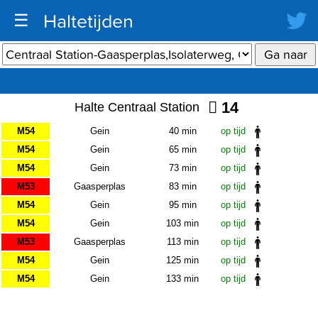
Haltetijden
☰
14
Halte Centraal Station
M54
Gein
40 min
op tijd
M54
Gein
65 min
op tijd
M54
Gein
73 min
op tijd
M53
Gaasperplas
83 min
op tijd
M54
Gein
95 min
op tijd
M54
Gein
103 min
op tijd
M53
Gaasperplas
113 min
op tijd
M54
Gein
125 min
op tijd
M54
Gein
133 min
op tijd